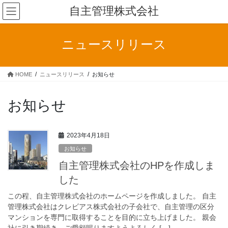
コ
ナ
自主管理株式会社
ン
ビ
テ
ゲ
ン
ー
ニュースリリース
ツ
シ
へ
ョ
ス
ン
HOME
ニュースリリース
お知らせ
キ
に
ッ
移
プ
動
お知らせ
2023年4月18日
お知らせ
自主管理株式会社のHPを作成しま
した
この程、自主管理株式会社のホームページを作成しました。 自主
管理株式会社はクレビアス株式会社の子会社で、自主管理の区分
マンションを専門に取得することを目的に立ち上げました。 親会