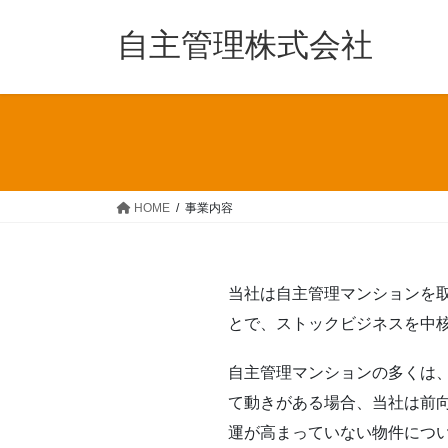
コ
ナ
ン
ビ
自主管理株式会社
テ
ゲ
ン
ー
ツ
シ
へ
ョ
ス
ン
キ
に
ッ
移
HOME
事業内容
プ
動
当社は自主管理マンションを
とで、ストックビジネスを中
自主管理マンションの多くは
て動きがある場合、当社は前
運が高まっていない物件につ